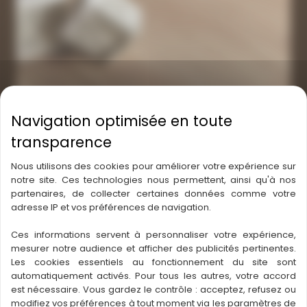
être
choisies
sur
la
page
du
produit
Nous utilisons des cookies pour améliorer votre expérience sur
notre site. Ces technologies nous permettent, ainsi qu'à nos
partenaires, de collecter certaines données comme votre
adresse IP et vos préférences de navigation.
Ces informations servent à personnaliser votre expérience,
Parquet chêne Premium
mesurer notre audience et afficher des publicités pertinentes.
PLAGE
87,30
€
–
121,50
€
/ M2
Les cookies essentiels au fonctionnement du site sont
DE
automatiquement activés. Pour tous les autres, votre accord
Ce
PRIX :
est nécessaire. Vous gardez le contrôle : acceptez, refusez ou
En savoir plus
produit
87,30 €
modifiez vos préférences à tout moment via les paramètres de