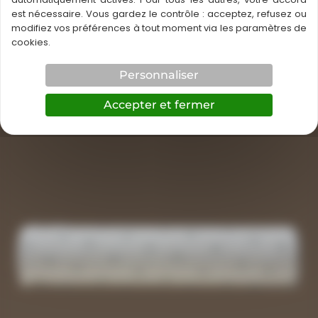
PLAGE
23,29
€
–
93,04
€
/ UNITÉ
est nécessaire. Vous gardez le contrôle : acceptez, refusez ou
DE
modifiez vos préférences à tout moment via les paramètres de
Ce
PRIX :
cookies.
En savoir plus
produit
23,29 €
À
a
Personnaliser
93,04 €
plusieurs
Accepter et fermer
variations.
Les
options
peuvent
être
choisies
sur
la
page
du
produit