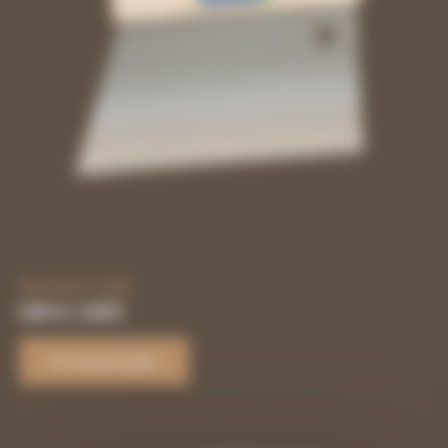
Spatule à colle
6,99
€
/ UNITÉ
En savoir plus