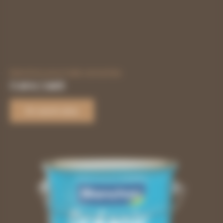
Manchon pour huile solvantée
17,48
€
/ UNITÉ
En savoir plus