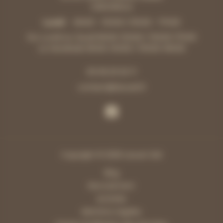
GRIGNOLS
Lundi
8h00 - 12h00 | 13h30 - 17h30
Du Lundi au Jeudi 8h00-12h00 / 13h30-17h30
Le Vendredi: 8h00-12h00 / 13h30-16h30
05 56 25 52 11
contact@laouet.fr
Copyright © 2026 Laouet SAS
Blog
Recrutement
Activités
Mentions Légales