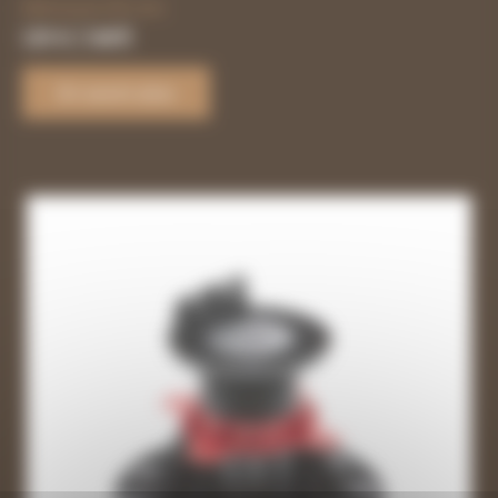
Réhausse 60 mm
1,30
€
/ UNITÉ
En savoir plus