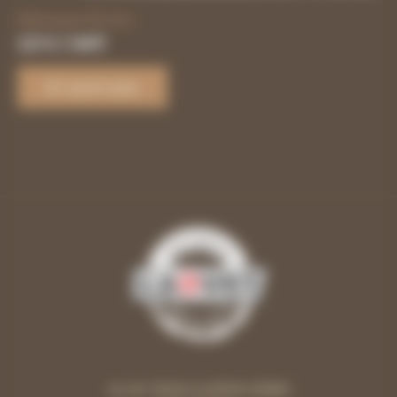
Réhausse 110 mm
2,21
€
/ UNITÉ
En savoir plus
44 AV JEAN GUERIN 33690