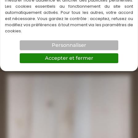
mesurer notre audience et afficher des publicités pertinentes.
Les cookies essentiels au fonctionnement du site sont
automatiquement activés. Pour tous les autres, votre accord
est nécessaire. Vous gardez le contrôle : acceptez, refusez ou
Lambris sans noeud grain d’orge pin maritime
modifiez vos préférences à tout moment via les paramètres de
17,84
€
/ M2
cookies.
Ce
Personnaliser
En savoir plus
produit
a
Accepter et fermer
plusieurs
variations.
Les
options
peuvent
être
choisies
sur
la
page