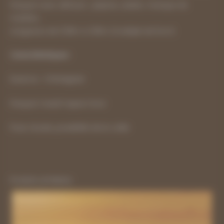
Parquet avec défauts : piqûres, aubier, manque de
matière…
Longueurs de 0.35m a 1.05m (multiple de 5cm)
Caractéristiques :
Essence : Châtaignier
Parquet massif aspect brut
Pose clouée, possibilité de le coller
Produits similaires