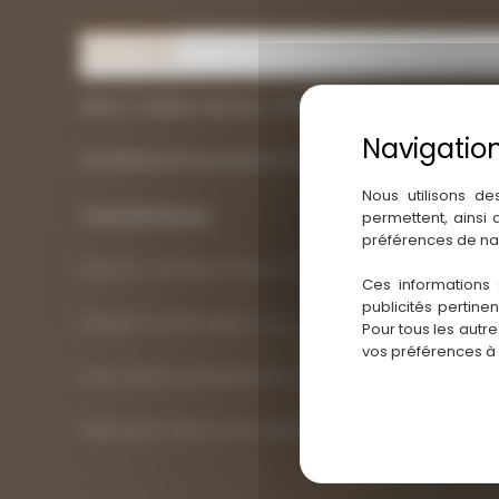
Présentation
Conditionnement
Accessoires indis
Décor Tradition Noueux = PAS DE DÉFAUTS/TROUS
: nœ
Les défauts/trous partent dans nos catégories déclas
Nous utilisons de
Caractéristiques :
permettent, ainsi
préférences de na
Essence : Pin des Landes, PEFC, Bois origine Aquitaine
Ces informations 
publicités pertine
Parquet massif aspect brut (sans finition)
Pour tous les autr
vos préférences à
Pose clouée, possibilité de le coller
Fabrication dans notre scierie !