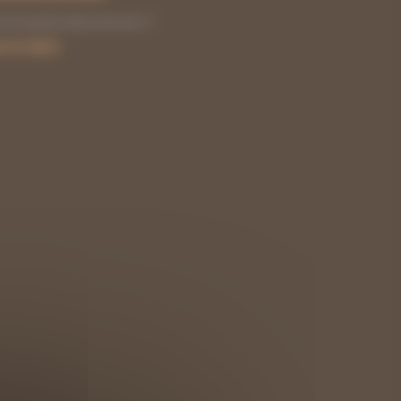
30,40 €
commande directement ?
e en ligne
.