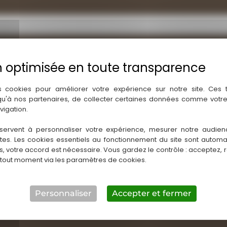
pensables du parquet
uds sains et adhérents (supérieurs à 4 cm de largeur)
sées : parquéco et discount.
s cookies pour améliorer votre expérience sur notre site. Ces
 qu'à nos partenaires, de collecter certaines données comme votre
vigation.
 (France)
servent à personnaliser votre expérience, mesurer notre audien
ntes. Les cookies essentiels au fonctionnement du site sont autom
es, votre accord est nécessaire. Vous gardez le contrôle : acceptez, 
 tout moment via les paramètres de cookies.
Personnaliser
Accepter et fermer