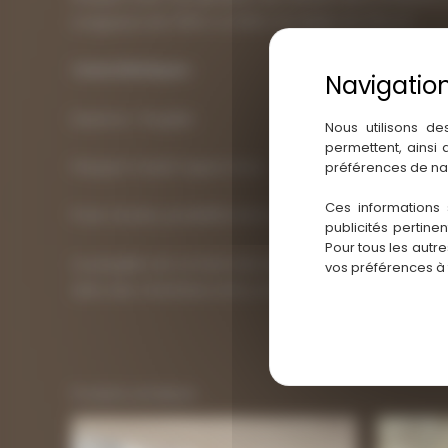
Longueurs de 1.00m a 2.00m (multiple de 20cm)
Caractéristiques :
Essence : Peuplier
Nous utilisons de
permettent, ainsi
Parquet massif aspect brut
préférences de na
Ces informations 
Pose clouée, possibilité de le coller
publicités pertine
Pour tous les autr
Le peuplier est un bois très tendre, nous le déconsei
vos préférences à
dans des chambres et/ou à l’étage.
Produits similaires