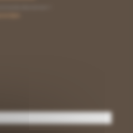
29,70 €
commande directement ?
e en ligne
.