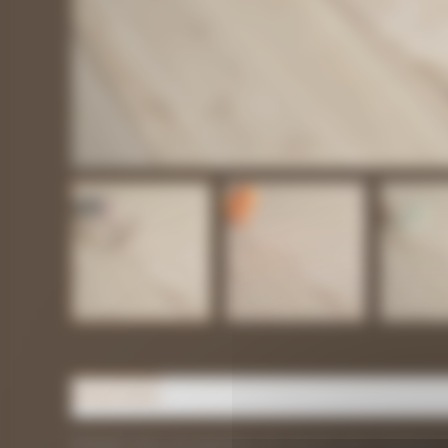
Présentation
Parquet avec acceptation de nœuds sains inférieurs 