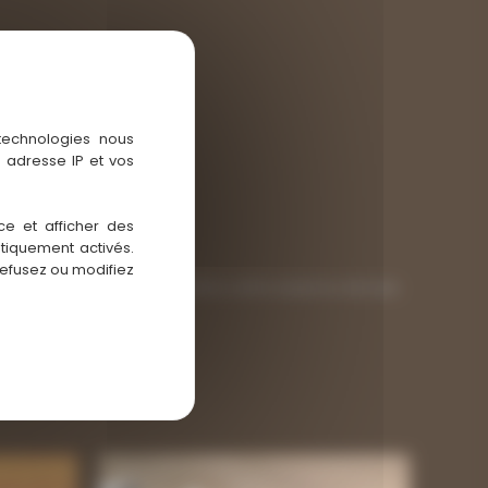
 technologies nous
 adresse IP et vos
ce et afficher des
atiquement activés.
refusez ou modifiez
). Nous recommandons de mettre cette essence de bois