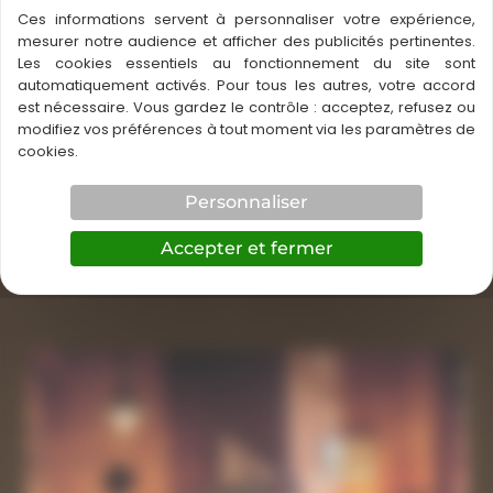
Ces informations servent à personnaliser votre expérience,
mesurer notre audience et afficher des publicités pertinentes.
Les cookies essentiels au fonctionnement du site sont
automatiquement activés. Pour tous les autres, votre accord
est nécessaire. Vous gardez le contrôle : acceptez, refusez ou
modifiez vos préférences à tout moment via les paramètres de
cookies.
Plinthe arrondie pin maritime
PLAGE
1,26
€
–
7,99
€
/ UNITÉ
Personnaliser
DE
Ce
PRIX :
En savoir plus
Accepter et fermer
produit
1,26 €
À
a
7,99 €
plusieurs
variations.
Les
options
peuvent
être
choisies