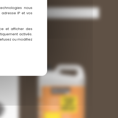
 technologies nous
 adresse IP et vos
ce et afficher des
atiquement activés.
refusez ou modifiez