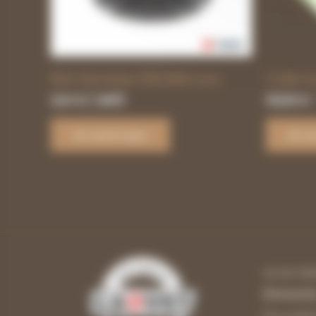
Plot terrasse 150/260 mm
Colle à
3,24
€
/ UNITÉ
102,00
€
En savoir plus
En sa
44 AV JE
Dimanch
Du Lundi 